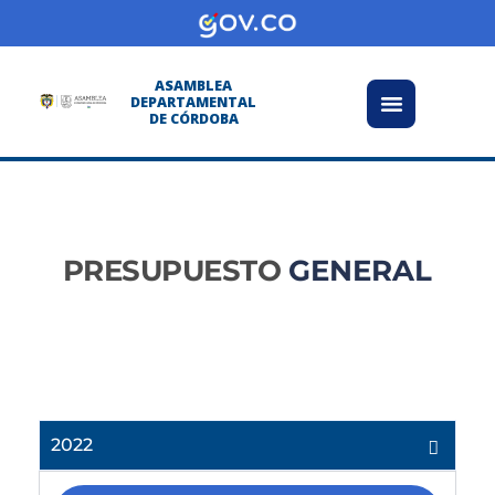
Transparencia y acceso información pública
Atención y Servicios a la ciudadanía
ASAMBLEA
DEPARTAMENTAL
DE CÓRDOBA
PRESUPUESTO
GENERAL
2022