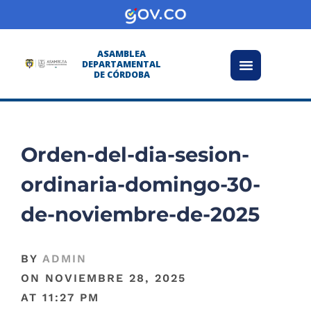
Transparencia y acceso información pública
Atención y Servicios a la ciudadanía
ASAMBLEA
DEPARTAMENTAL
DE CÓRDOBA
Orden-del-dia-sesion-
ordinaria-domingo-30-
de-noviembre-de-2025
BY
ADMIN
ON
NOVIEMBRE 28, 2025
AT
11:27 PM