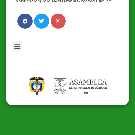
notificacionjudicial@asamblea-cordoba.gov.co